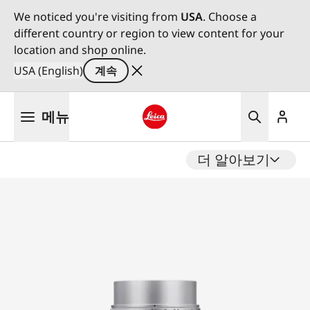
We noticed you're visiting from
USA
. Choose a
different country or region to view content for your
location and shop online.
USA (English)
계속
주
메뉴
요
콘
Leica logo - Home
텐
더 알아보기
츠
로
건
너
뛰
기