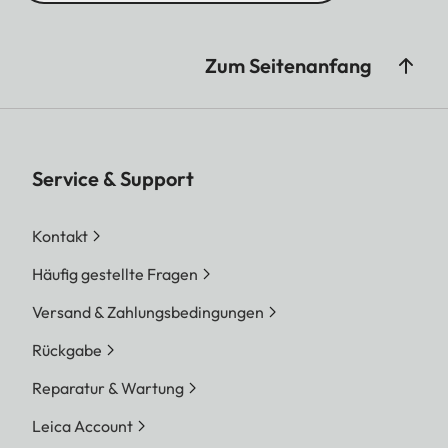
Bezeichnung
Leica Summar
1:2/2,4mm (entspricht
Zum Seitenanfang
ca. 28mm bei
Kleinbild)
Service & Support
Kontakt
Blendenbereich
f2
Häufig gestellte Fragen
Kreativ-Funktionen
10 Filmeffekte
Versand & Zahlungsbedingungen
(Normal, Lebhaft,
Rückgabe
Blass, Leinwand,
Reparatur & Wartung
Monochrom, Sepia,
Gelb, Rot, Blau, Retro)
Leica Account