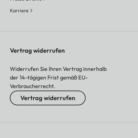
Speicherkarte können
Karriere
gedruckt werden. Die
jeweils letzten 50
Drucke sind
gespeichert und
können wiederholt
Vertrag widerrufen
ausgegeben werden.
Bei verbundener
Widerrufen Sie Ihren Vertrag innerhalb
Leica FOTOS App
der 14-tägigen Frist gemäß EU-
können via App
Verbraucherrecht.
ebenfalls Fotos nach
Vertrag widerrufen
erfolgtem Druck für
die Ausgabe an die
Kamera gesendet
werden.