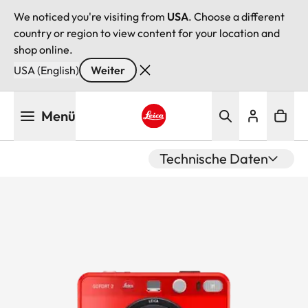
We noticed you're visiting from
USA
. Choose a different
country or region to view content for your location and
shop online.
USA (English)
Weiter
Direkt
Menü
zum
Inhalt
Leica logo - Home
Technische Daten