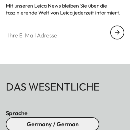
Mit unseren Leica News bleiben Sie über die
Sensor-Größe
CMOS-Sensor, 1/5 Zoll
faszinierende Welt von Leica jederzeit informiert.
Filter
RGB Farbfilter
Ihre E-Mail Adresse
Dateiformate
JPEG (DCF 2.0, Exif
2.31)
Foto-Auflösung
2560 x 1920 Pixel
(4,9MP)
Dateigröße
ca. 1,2 MB
DAS WESENTLICHE
Farbraum
sRGB
Sprache
Germany / German
Objektiv