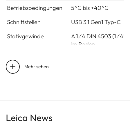
Betriebsbedingungen
5 °C bis +40 °C
Schnittstellen
USB 3.1 Gen1 Typ-C
Stativgewinde
A 1⁄4 DIN 4503 (1⁄4”)
im Boden
Maße
123 mm x 86 mm x 44
mm
Mehr sehen
Gewicht
Ca. 320g (ohne Film
Pack, mit
Objektivdeckel)
Leica News
Sensor