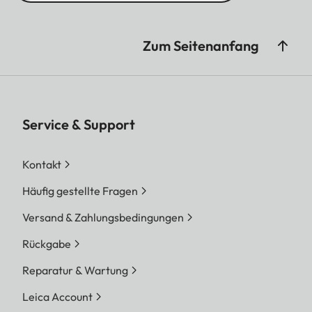
Bezeichnung
Leica Summar
1:2/2,4mm (entspricht
Zum Seitenanfang
ca. 28mm bei
Kleinbild)
Service & Support
Kontakt
Blendenbereich
f2
Häufig gestellte Fragen
Kreativ-Funktionen
10 Filmeffekte
Versand & Zahlungsbedingungen
(Normal, Lebhaft,
Rückgabe
Blass, Leinwand,
Reparatur & Wartung
Monochrom, Sepia,
Gelb, Rot, Blau, Retro)
Leica Account