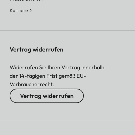
Speicherkarte können
Karriere
gedruckt werden. Die
jeweils letzten 50
Drucke sind
gespeichert und
können wiederholt
Vertrag widerrufen
ausgegeben werden.
Bei verbundener
Widerrufen Sie Ihren Vertrag innerhalb
Leica FOTOS App
der 14-tägigen Frist gemäß EU-
können via App
Verbraucherrecht.
ebenfalls Fotos nach
Vertrag widerrufen
erfolgtem Druck für
die Ausgabe an die
Kamera gesendet
werden.