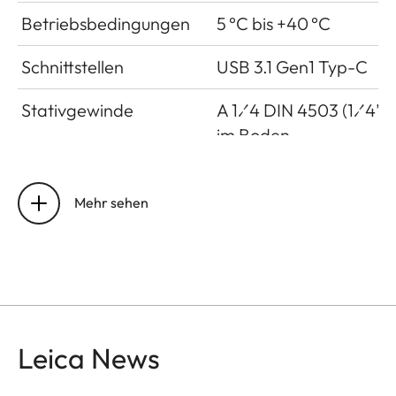
Betriebsbedingungen
5 °C bis +40 °C
Schnittstellen
USB 3.1 Gen1 Typ-C
Stativgewinde
A 1⁄4 DIN 4503 (1⁄4”)
im Boden
Maße
123 mm x 86 mm x 44
mm
Mehr sehen
Gewicht
Ca. 320g (ohne Film
Pack, mit
Objektivdeckel)
Leica News
Sensor