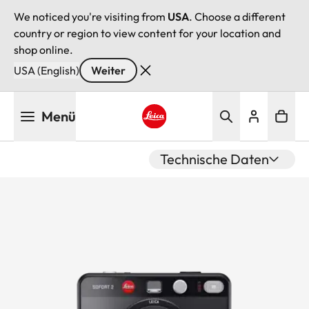
We noticed you're visiting from
USA
. Choose a different
country or region to view content for your location and
shop online.
USA (English)
Weiter
Direkt
Menü
zum
Inhalt
Leica logo - Home
Technische Daten