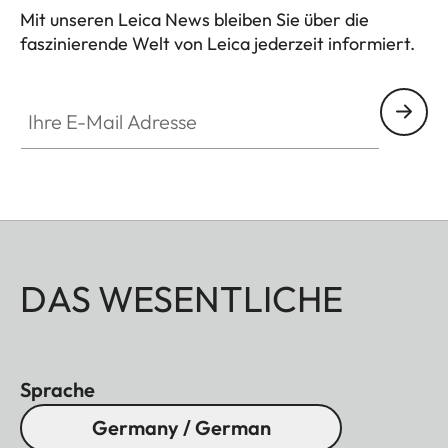
Mit unseren Leica News bleiben Sie über die
Sensor-Größe
CMOS-Sensor, 1/5 Zoll
faszinierende Welt von Leica jederzeit informiert.
Filter
RGB Farbfilter
Ihre E-Mail Adresse
Dateiformate
JPEG (DCF 2.0, Exif
2.31)
Foto-Auflösung
2560 x 1920 Pixel
(4,9MP)
Dateigröße
ca. 1,2 MB
DAS WESENTLICHE
Farbraum
sRGB
Sprache
Germany / German
Objektiv