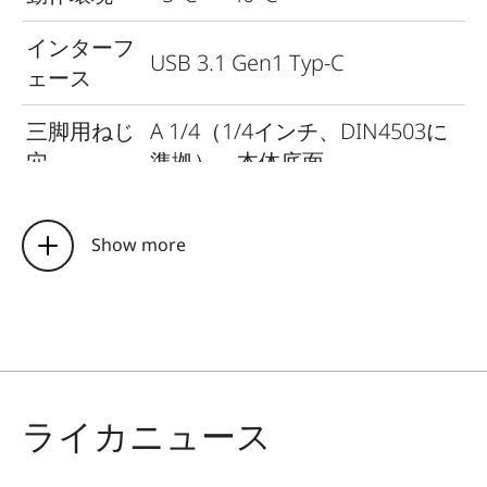
インターフ
USB 3.1 Gen1 Typ-C
ェース
三脚用ねじ
A 1/4（1/4インチ、DIN4503に
穴
準拠）、本体底面
寸法（W x
約123 mm x 87 mm x 44 mm
H x D）
Show more
質量
約320 g（フィルムパック含ま
ず、レンズキャップ装着時）
ライカニュース
撮像素子