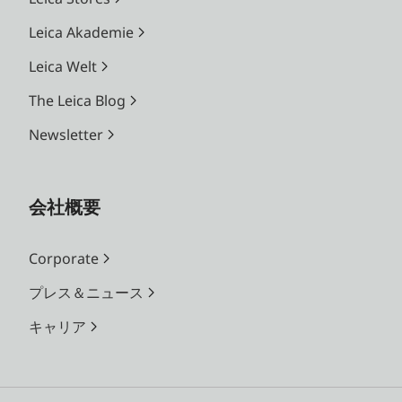
Leica Akademie
Leica Welt
プリント機
能
The Leica Blog
Newsletter
プリントバ
内蔵メモリーもしくはメモリー
リエーショ
カード内の画像がプリント可能
ン
プリントした50枚が保存され、
会社概要
何度でも再プリントが可能
またはアプリLeica FOTOS経由
Corporate
でモバイル端末からカメラに画
プレス＆ニュース
像を転送してプリントが可能
キャリア
対応フィル
ライカインスタントカメラ用フ
ム
ィルムパック：
ゾフォート用 カラーフィルム