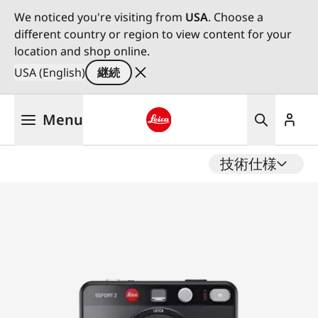
We noticed you're visiting from
USA
. Choose a
different country or region to view content for your
location and shop online.
USA (English)
継続
メ
Menu
イ
ン
Leica logo - Home
コ
技術仕様
ン
テ
ン
ツ
に
移
動