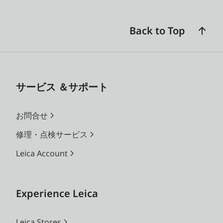
名称
ライカ ズマール f2/2.4mm（35
mm判換算焦点距離約28 mm相
Back to Top
当）
絞り範囲
f2
サービス ＆サポート
バリエーシ
10 フィルムスタイル （ノーマ
ョン機能
ル、ビビット、ペールトーン、
お問合せ
キャンバス、モノクローム、セ
ピア、イエロー、レッド、ブル
修理・点検サービス
ー、レトロ）
Leica Account
10 レンズエフェクト（(ノーマ
ル、ビネット、ソフトフォーカ
ス、ぼかし、魚眼、色ずれ、光
Experience Leica
漏れ、ミラー、二重露光、ハー
フフレーム）
Leica Stores