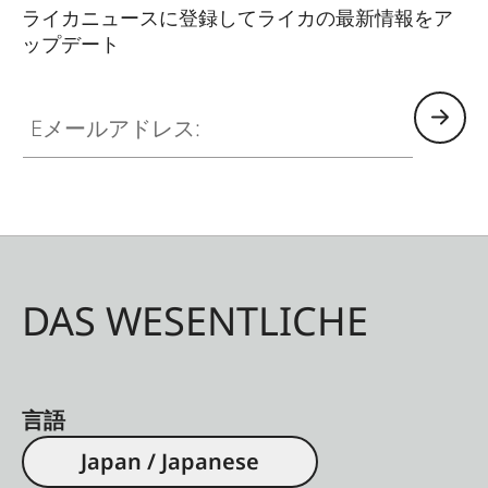
センサーサ
CMOSイメージセンサー、1/5
ライカニュースに登録してライカの最新情報をア
イズ
インチ
ップデート
フィルター
RGBカラーフィルター
Eメールアドレス:
記録形式
JPG (DCF 2.0, Exif 2.31)
解像度（静
2560 x 1920画素（490万画素）
止画）
ファイルサ
約1.2 MB
イズ
DAS WESENTLICHE
色空間
sRGB
言語
Japan / Japanese
レンズ