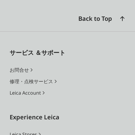
名称
ライカ ズマール f2/2.4mm（35
mm判換算焦点距離約28 mm相
Back to Top
当）
絞り範囲
f2
サービス ＆サポート
バリエーシ
10 フィルムスタイル （ノーマ
ョン機能
ル、ビビット、ペールトーン、
お問合せ
キャンバス、モノクローム、セ
ピア、イエロー、レッド、ブル
修理・点検サービス
ー、レトロ）
Leica Account
10 レンズエフェクト（(ノーマ
ル、ビネット、ソフトフォーカ
ス、ぼかし、魚眼、色ずれ、光
Experience Leica
漏れ、ミラー、二重露光、ハー
フフレーム）
Leica Stores