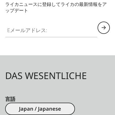
センサーサ
CMOSイメージセンサー、1/5
ライカニュースに登録してライカの最新情報をア
イズ
インチ
ップデート
フィルター
RGBカラーフィルター
Eメールアドレス:
記録形式
JPG (DCF 2.0, Exif 2.31)
解像度（静
2560 x 1920画素（490万画素）
止画）
ファイルサ
約1.2 MB
イズ
DAS WESENTLICHE
色空間
sRGB
言語
Japan / Japanese
レンズ