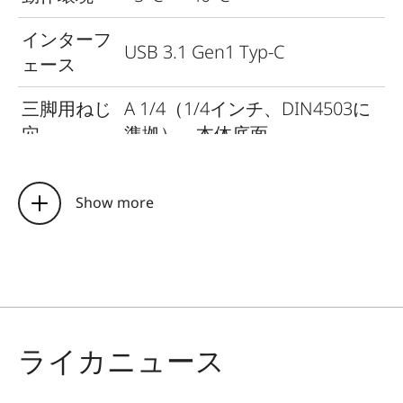
インターフ
USB 3.1 Gen1 Typ-C
ェース
三脚用ねじ
A 1/4（1/4インチ、DIN4503に
穴
準拠）、本体底面
寸法（W x
約123 mm x 87 mm x 44 mm
H x D）
Show more
質量
約320 g（フィルムパック含ま
ず、レンズキャップ装着時）
ライカニュース
撮像素子