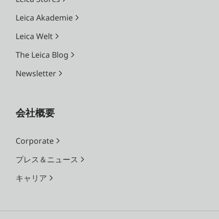
Leica Akademie
Leica Welt
プリント機
能
The Leica Blog
Newsletter
プリントバ
内蔵メモリーもしくはメモリー
リエーショ
カード内の画像がプリント可能
ン
プリントした50枚が保存され、
会社概要
何度でも再プリントが可能
またはアプリLeica FOTOS経由
Corporate
でモバイル端末からカメラに画
プレス＆ニュース
像を転送してプリントが可能
キャリア
対応フィル
ライカインスタントカメラ用フ
ム
ィルムパック：
ゾフォート用 カラーフィルム