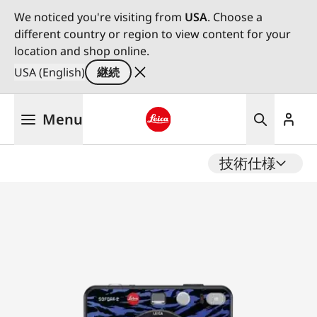
We noticed you're visiting from
USA
. Choose a
different country or region to view content for your
location and shop online.
USA (English)
継続
メ
Menu
イ
ン
Leica logo - Home
コ
技術仕様
ン
テ
ン
ツ
に
移
動