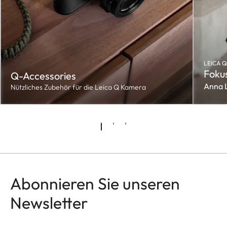
LEICA Q
Fokus
Q-Accessories
Anna 
Nützliches Zubehör für die Leica Q Kamera
Abonnieren Sie unseren
Newsletter