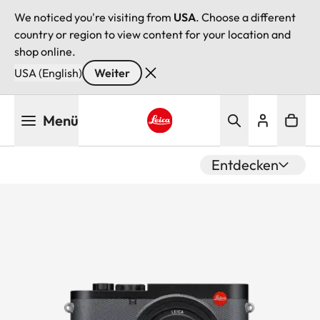
We noticed you're visiting from
USA
. Choose a different
country or region to view content for your location and
shop online.
USA (English)
Weiter
Direkt
Menü
zum
Inhalt
Leica logo - Home
Entdecken