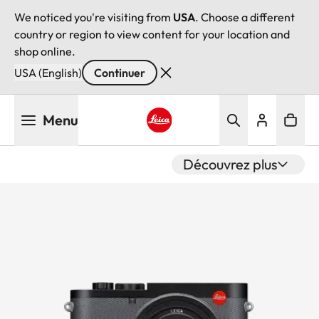
We noticed you're visiting from
USA
. Choose a different
country or region to view content for your location and
shop online.
USA (English)
Continuer
Aller
Menu
au
contenu
Leica logo - Home
principal
Découvrez plus