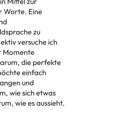
in Mittel zur
r Worte. Eine
und
ldsprache zu
ktiv versuche ich
ger Momente
darum, die perfekte
öchte einfach
fangen und
um, wie sich etwas
rum, wie es aussieht.