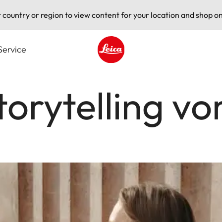
t country or region to view content for your location and shop on
Service
Leica logo - Home
torytelling vo