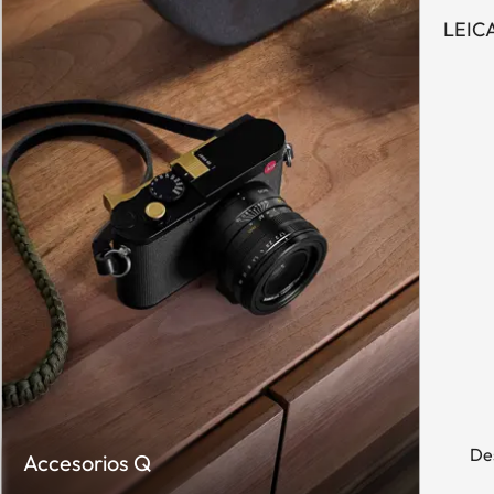
LEIC
De
Accesorios Q