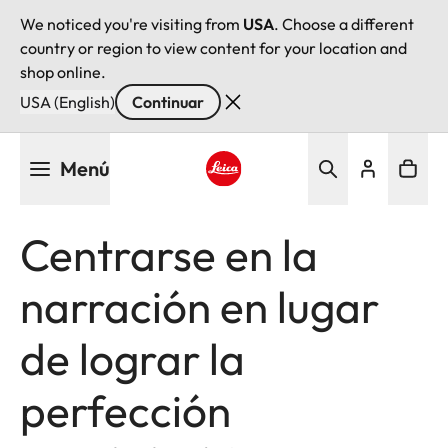
We noticed you're visiting from
USA
. Choose a different
country or region to view content for your location and
shop online.
USA (English)
Continuar
Pasar
Menú
al
contenido
Leica logo - Home
principal
Centrarse en la
narración en lugar
de lograr la
perfección