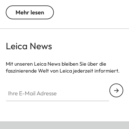
unterschiedlichen Größen und ist in den Farben
Schwarz, Weiß oder Natur erhältlich. Die glaslosen
Mehr lesen
Holzrahmen sind jeweils mit Passepartouts mit
dezentem Leica Logo versehen.
Leica News
Mit unseren Leica News bleiben Sie über die
faszinierende Welt von Leica jederzeit informiert.
Ihre E-Mail Adresse