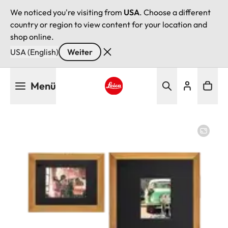
We noticed you're visiting from
USA
. Choose a different
country or region to view content for your location and
shop online.
USA (English)
Weiter
Direkt
Menü
zum
Inhalt
Leica logo - Home