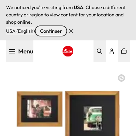
We noticed you're visiting from
USA
. Choose a different
country or region to view content for your location and
shop online.
USA (English)
Continuer
Aller
Menu
au
contenu
Leica logo - Home
principal