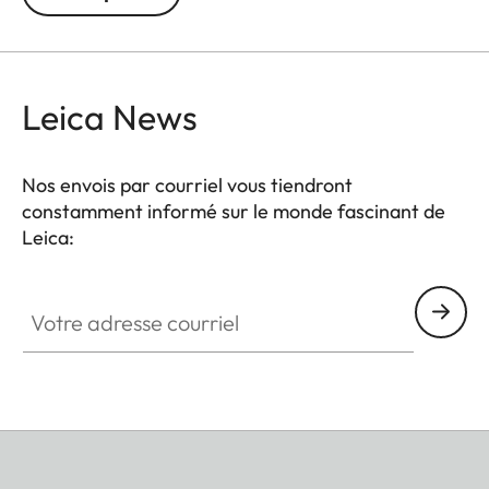
est disponible dans les couleurs noir, blanc ou
naturel. Les cadres en bois sans verre sont équipés
de passe-partout ornés d'un subtil logo Leica.
Leica News
Nos envois par courriel vous tiendront
constamment informé sur le monde fascinant de
Leica:
Votre adresse courriel