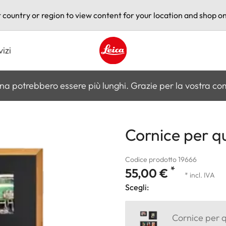
t country or region to view content for your location and shop on
vizi
Leica logo - Home
na potrebbero essere più lunghi. Grazie per la vostra c
Cornice per q
Codice prodotto 19666
*
55,00 €
* incl. IVA
Scegli:
Cornice per 