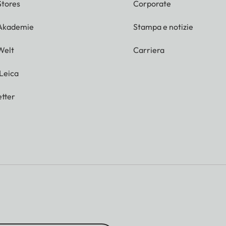
Stores
Corporate
 Akademie
Stampa e notizie
Welt
Carriera
 Leica
tter