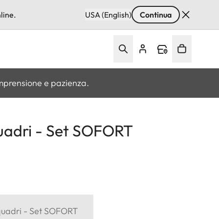
line.
USA (English)
Continua
omprensione e pazienza.
uadri - Set SOFORT
quadri - Set SOFORT