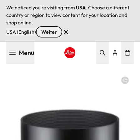
We noticed you're visiting from
USA
. Choose a different
country or region to view content for your location and
shop online.
USA (English)
Weiter
Direkt
Menü
zum
Inhalt
Leica logo - Home