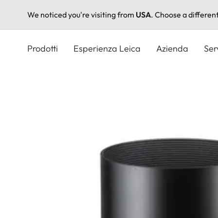
We noticed you're visiting from
USA
. Choose a differen
Salta
al
Prodotti
Esperienza Leica
Azienda
Ser
contenuto
principale