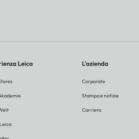
rienza Leica
L'azienda
Stores
Corporate
 Akademie
Stampa e notizie
Welt
Carriera
 Leica
tter