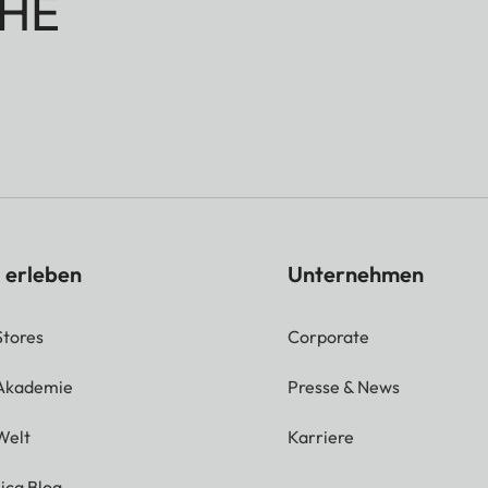
HE
 erleben
Unternehmen
Stores
Corporate
 Akademie
Presse & News
Welt
Karriere
ica Blog