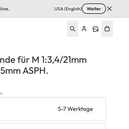
line.
USA (English)
Weiter
nde für M 1:3,4/21mm
/35mm ASPH.
t.
5-7 Werktage