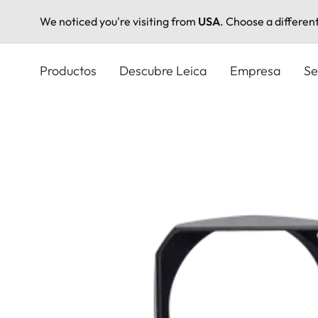
We noticed you're visiting from
USA
. Choose a differen
Pasar
al
Productos
Descubre Leica
Empresa
Se
contenido
principal