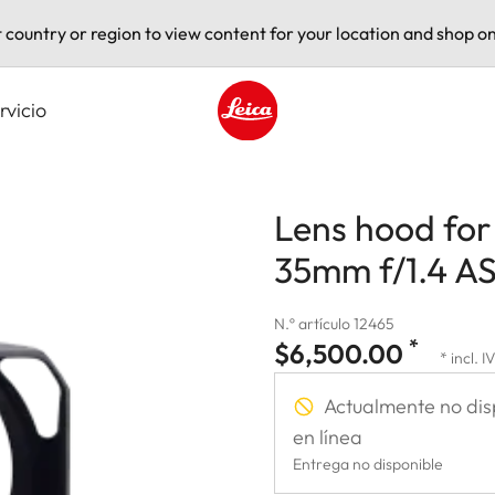
t country or region to view content for your location and shop on
rvicio
Leica logo - Home
Lens hood for
35mm f/1.4 A
N.º artículo 12465
*
$6,500.00
* incl. I
Actualmente no dis
en línea
Entrega no disponible