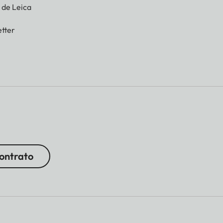
g de Leica
tter
contrato