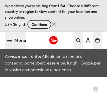
We noticed you're visiting from
USA
. Choose a different
country or region to view content for your location and
shop online.
USA (English)
Continua
Salta
Menu
al
contenuto
Leica logo - Home
principale
Avviso importante:
Attualmente i tempi di
consegna potrebbero essere più lunghi. Grazie per
la vostra comprensione e pazienza.