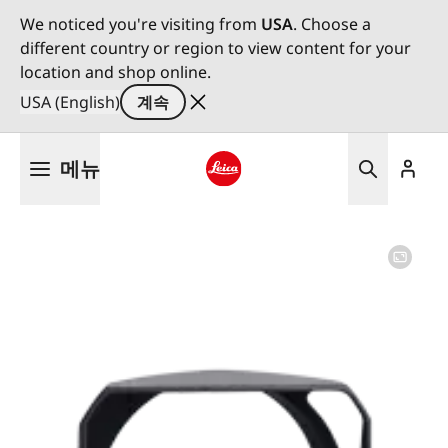
We noticed you're visiting from
USA
. Choose a
different country or region to view content for your
location and shop online.
USA (English)
계속
주
메뉴
요
콘
Leica logo - Home
텐
츠
로
건
너
뛰
기