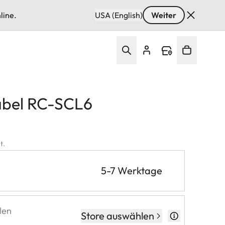
line.
USA (English)
Weiter
abel RC-SCL6
t.
5-7 Werktage
len
Store auswählen