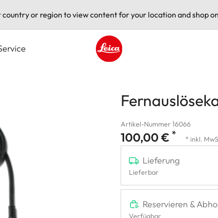
t country or region to view content for your location and shop on
Service
Leica logo - Home
Fernauslösek
Artikel-Nummer 16066
*
100,00 €
* inkl. MwS
Lieferung
Lieferbar
Reservieren & Abho
Verfügbar