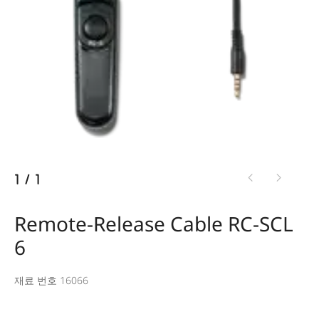
1
/
1
Remote-Release Cable RC-SCL
6
재료 번호 16066