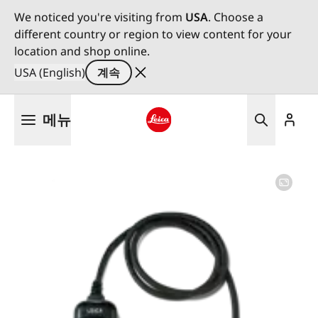
We noticed you're visiting from
USA
. Choose a
different country or region to view content for your
location and shop online.
USA (English)
계속
주
메뉴
요
콘
Leica logo - Home
텐
츠
로
건
너
뛰
기