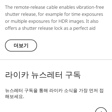
The remote-release cable enables vibration-free
shutter release, for example for time exposures
or multiple exposures for HDR images. It also
offers a shutter release lock as a perfect aid
when shooting in bulb mode (B), with which
exposures of up to 30 minutes are possible.
더보기
라이카 뉴스레터 구독
뉴스레터 구독을 통해 라이카 소식을 가장 먼저 접
해보세요.
이메일 주소 남기기