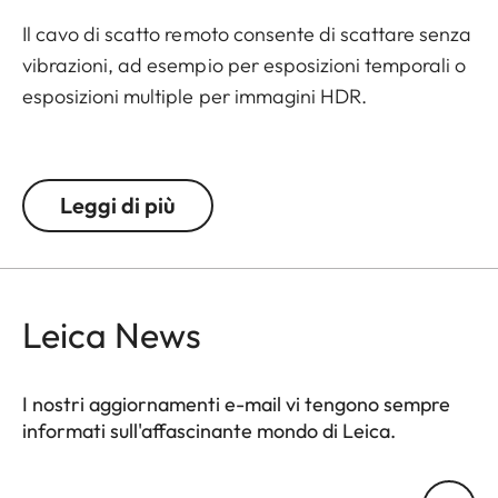
Il cavo di scatto remoto consente di scattare senza
vibrazioni, ad esempio per esposizioni temporali o
esposizioni multiple per immagini HDR.
Offre anche un blocco dell'otturatore come
perfetto aiuto quando si scatta in modalità
Leggi di più
lampadina (B), con la quale sono possibili
esposizioni fino a 30 minuti.
Leica News
I nostri aggiornamenti e-mail vi tengono sempre
informati sull'affascinante mondo di Leica.
Il tuo indirizzo e-mail