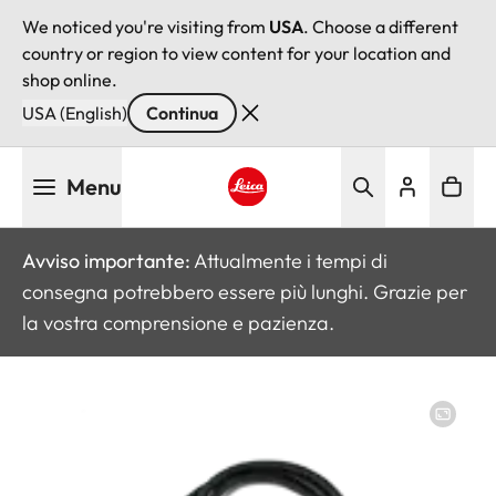
We noticed you're visiting from
USA
. Choose a different
country or region to view content for your location and
shop online.
USA (English)
Continua
Salta
Menu
al
contenuto
Leica logo - Home
principale
Avviso importante:
Attualmente i tempi di
consegna potrebbero essere più lunghi. Grazie per
la vostra comprensione e pazienza.