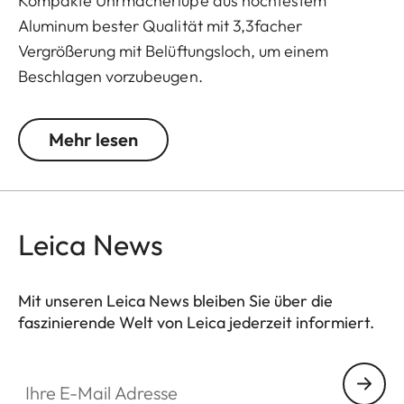
Kompakte Uhrmacherlupe aus hochfestem
Aluminum bester Qualität mit 3,3facher
Vergrößerung mit Belüftungsloch, um einem
Beschlagen vorzubeugen.
Sphärische Leica Linse höchster Glasqualität,
beidseitig entspiegelt, zur Reinigung über
Mehr lesen
geschraubtes Oberteil einfach herausnehmbar,
Tastknopf als Designelement.
Leica News
Mit unseren Leica News bleiben Sie über die
faszinierende Welt von Leica jederzeit informiert.
Ihre E-Mail Adresse