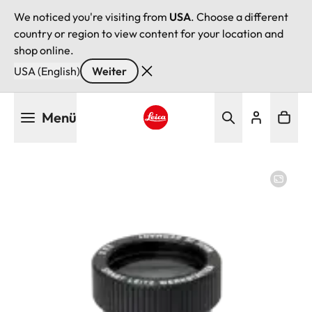
We noticed you're visiting from
USA
. Choose a different
country or region to view content for your location and
shop online.
USA (English)
Weiter
Direkt
Menü
zum
Inhalt
Leica logo - Home