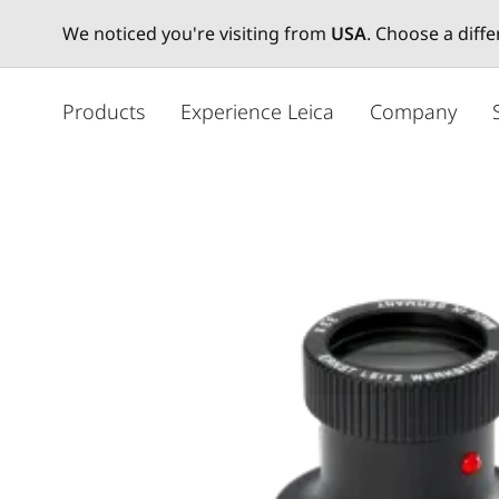
We noticed you're visiting from
USA
. Choose a diff
メ
イ
Products
Experience Leica
Company
ン
コ
ン
テ
ン
ツ
に
移
動