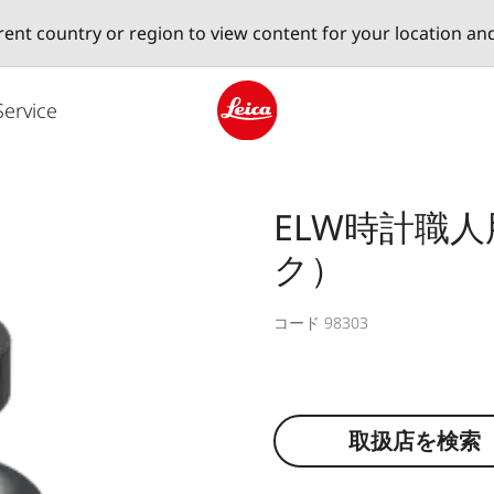
erent country or region to view content for your location an
Service
Leica logo - Home
ELW時計職人
ク）
コード 98303
取扱店を検索