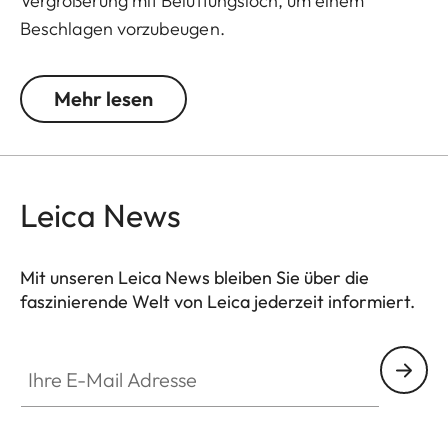
Vergrößerung mit Belüftungsloch, um einem
Beschlagen vorzubeugen.
Sphärische Leica Linse höchster Glasqualität,
beidseitig entspiegelt, zur Reinigung über
Mehr lesen
geschraubtes Oberteil einfach herausnehmbar,
Tastknopf als Designelement.
Leica News
Mit unseren Leica News bleiben Sie über die
faszinierende Welt von Leica jederzeit informiert.
Ihre E-Mail Adresse