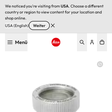
We noticed you're visiting from
USA
. Choose a different
country or region to view content for your location and
shop online.
USA (English)
Weiter
Direkt
Menü
zum
Inhalt
Leica logo - Home