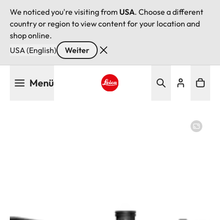
We noticed you're visiting from
USA
. Choose a different
country or region to view content for your location and
shop online.
USA (English)
Weiter
Direkt
Menü
zum
Inhalt
Leica logo - Home