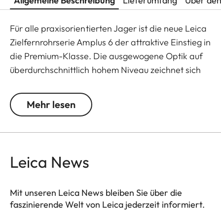
Allgemeine Beschreibung
Lieferumfang
Über den
Für alle praxisorientierten Jager ist die neue Leica
Zielfernrohrserie Amplus 6 der attraktive Einstieg in
die Premium-Klasse. Die ausgewogene Optik auf
überdurchschnittlich hohem Niveau zeichnet sich
durch den äußerst scharfen Leuchtpunkt, den 6-
fach Zoom, die große Austrittspupille und das weite
Mehr lesen
Sehfeld aus. Die robuste Bauweise prädestiniert
das Leica Amplus 6 für kompromisslose Einsatze in
jedem Gelände - selbst bei widrigsten
Wetterbedingungen. Die hochwertige Haptik der
Leica News
Funktionselemente sorgt im entscheidenden
Moment für ein sicheres und flexibles Handling.
Mit unseren Leica News bleiben Sie über die
faszinierende Welt von Leica jederzeit informiert.