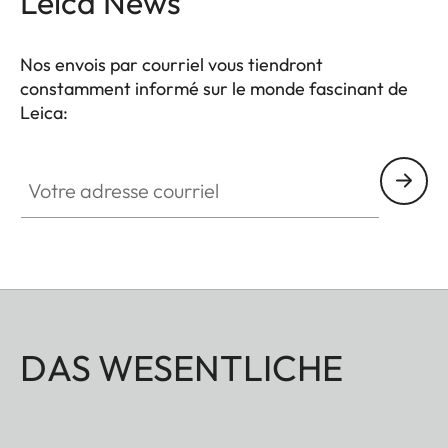
Leica News
défavorables. Le toucher de haute qualité des
éléments fonctionnels assure une manipulation
Nos envois par courriel vous tiendront
sûre et flexible au moment décisif.
constamment informé sur le monde fascinant de
Leica:
Votre adresse courriel
DAS WESENTLICHE