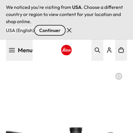
We noticed you're visiting from
USA
. Choose a different
country or region to view content for your location and
shop online.
USA (English)
Continuer
Aller
Menu
au
contenu
Leica logo - Home
principal