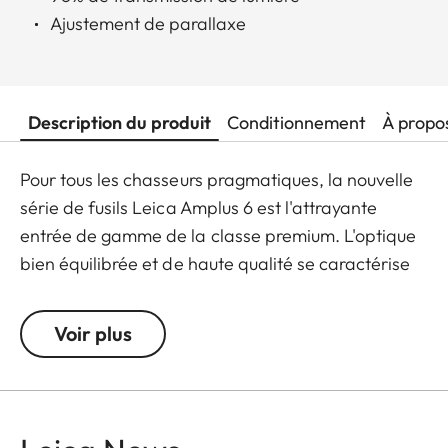
Ajustement de parallaxe
Description du produit
Conditionnement
À propo
Pour tous les chasseurs pragmatiques, la nouvelle
série de fusils Leica Amplus 6 est l'attrayante
entrée de gamme de la classe premium. L'optique
bien équilibrée et de haute qualité se caractérise
par un point lumineux extrêmement net, un zoom
6x, une grande pupille de sortie et un large champ
Voir plus
de vision. La conception robuste fait du Leica
Amplus 6 un instrument idéal pour une utilisation
sans compromis sur n'importe quel terrain, même
dans les conditions météorologiques les plus