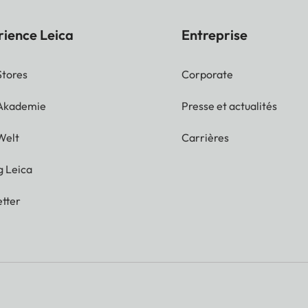
rience Leica
Entreprise
Stores
Corporate
 Akademie
Presse et actualités
Welt
Carrières
g Leica
tter