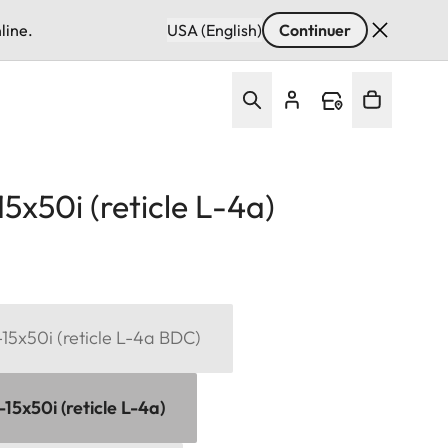
line.
USA (English)
Continuer
5x50i (reticle L-4a)
15x50i (reticle L-4a BDC)
15x50i (reticle L-4a)