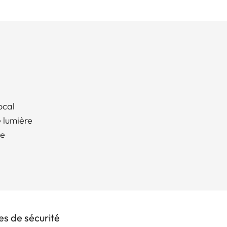
ocal
 lumière
xe
s de sécurité