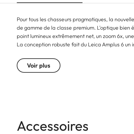
Pour tous les chasseurs pragmatiques, la nouvelle 
de gamme de la classe premium. L'optique bien éq
point lumineux extrêmement net, un zoom 6x, une 
La conception robuste fait du Leica Amplus 6 un 
sur n'importe quel terrain, même dans les condit
toucher de haute qualité des éléments fonctionne
Voir plus
décisif.
Accessoires