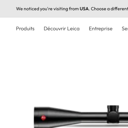
We noticed you're visiting from
USA
. Choose a differen
Aller
au
Produits
Découvrir Leica
Entreprise
Se
contenu
principal