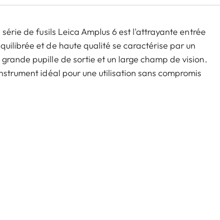
série de fusils Leica Amplus 6 est l'attrayante entrée
uilibrée et de haute qualité se caractérise par un
grande pupille de sortie et un large champ de vision.
instrument idéal pour une utilisation sans compromis
ions météorologiques les plus défavorables. Le
ls assure une manipulation sûre et flexible au moment