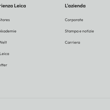
rienza Leica
L'azienda
Stores
Corporate
 Akademie
Stampa e notizie
Welt
Carriera
 Leica
tter