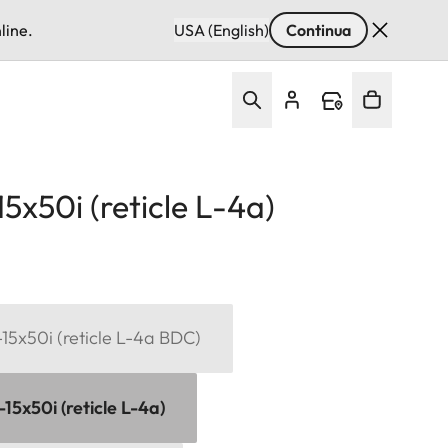
line.
USA (English)
Continua
5x50i (reticle L-4a)
15x50i (reticle L-4a BDC)
15x50i (reticle L-4a)