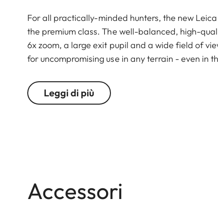
For all practically-minded hunters, the new Leica 
the premium class. The well-balanced, high-qualit
6x zoom, a large exit pupil and a wide field of v
for uncompromising use in any terrain - even in 
feel of the functional elements ensures secure an
Leggi di più
Accessori