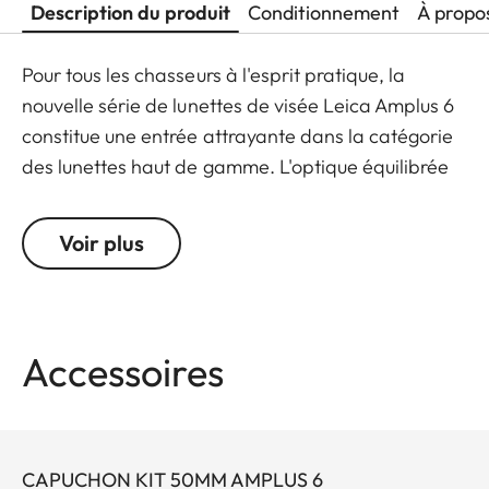
Description du produit
Conditionnement
À propo
Pour tous les chasseurs à l'esprit pratique, la
nouvelle série de lunettes de visée Leica Amplus 6
constitue une entrée attrayante dans la catégorie
des lunettes haut de gamme. L'optique équilibrée
et de haute qualité se caractérise par un point
lumineux extrêmement net, un zoom 6x, une
Voir plus
grande pupille de sortie et un large champ de
vision. Grâce à sa conception robuste, le Leica
Amplus 6 est idéal pour une utilisation sans
compromis sur tous les terrains, même dans les
Accessoires
conditions météorologiques les plus défavorables.
Le toucher de haute qualité des éléments
fonctionnels assure une manipulation sûre et
flexible au moment décisif.
CAPUCHON KIT 50MM AMPLUS 6