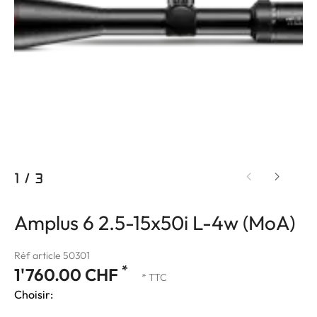
1
/
3
Amplus 6 2.5-15x50i L-4w (MoA)
Réf article 50301
*
1'760.00 CHF
* TTC
Choisir: