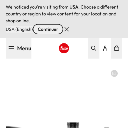
We noticed you're visiting from
USA
. Choose a different
country or region to view content for your location and
shop online.
USA (English)
Continuer
Aller
Menu
au
contenu
Leica logo - Home
principal