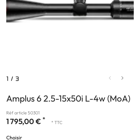
1
/
3
Amplus 6 2.5-15x50i L-4w (MoA)
Réf article 50301
*
1 795,00 €
* TTC
Choisir