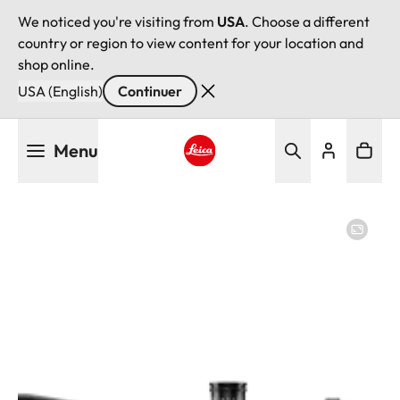
We noticed you're visiting from
USA
. Choose a different
country or region to view content for your location and
shop online.
USA (English)
Continuer
Aller
Menu
au
contenu
Leica logo - Home
principal