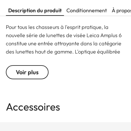
Description du produit
Conditionnement
À propo
Pour tous les chasseurs à l'esprit pratique, la
nouvelle série de lunettes de visée Leica Amplus 6
constitue une entrée attrayante dans la catégorie
des lunettes haut de gamme. L'optique équilibrée
et de haute qualité se caractérise par un point
lumineux extrêmement net, un zoom 6x, une
Voir plus
grande pupille de sortie et un large champ de
vision. Grâce à sa conception robuste, le Leica
Amplus 6 est idéal pour une utilisation sans
compromis sur tous les terrains, même dans les
Accessoires
conditions météorologiques les plus défavorables.
Le toucher de haute qualité des éléments
fonctionnels assure une manipulation sûre et