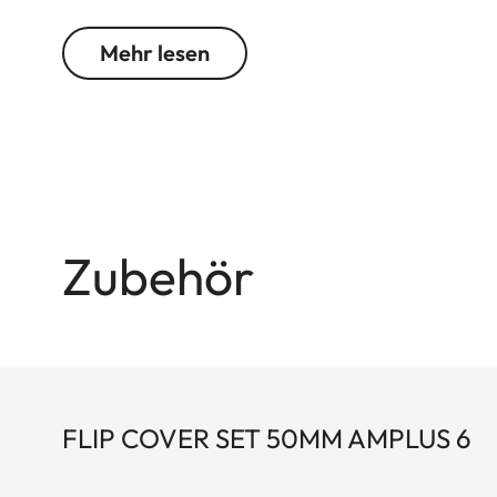
jedem Gelände - selbst bei widrigsten Wetterbe
Funktionselemente sorgt im entscheidenden Momen
Mehr lesen
Zubehör
FLIP COVER SET 50MM AMPLUS 6