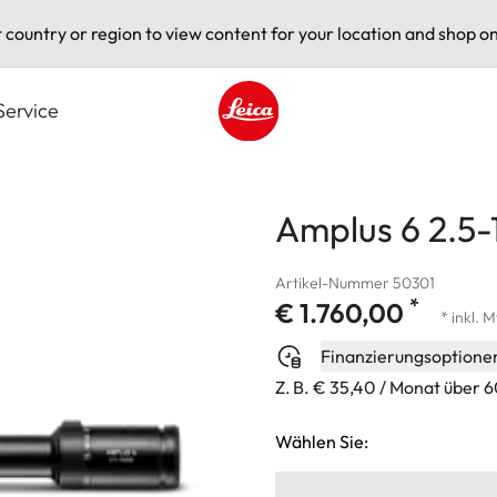
t country or region to view content for your location and shop on
Service
Leica logo - Home
Amplus 6 2.5-
Artikel-Nummer 50301
*
€ 1.760,00
* inkl. 
Finanzierungsoptione
Z. B. € 35,40 / Monat über 
Wählen Sie: