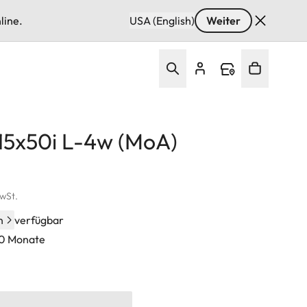
line.
USA (English)
Weiter
15x50i L-4w (MoA)
MwSt.
n
verfügbar
60 Monate