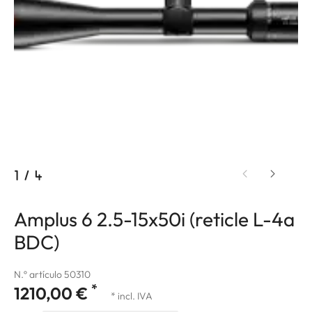
1
/
4
Amplus 6 2.5-15x50i (reticle L-4a
BDC)
N.º artículo 50310
*
1210,00 €
* incl. IVA