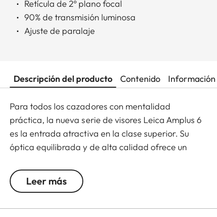
Retícula de 2º plano focal
90% de transmisión luminosa
Ajuste de paralaje
Descripción del producto
Contenido
Información 
Para todos los cazadores con mentalidad
práctica, la nueva serie de visores Leica Amplus 6
es la entrada atractiva en la clase superior. Su
óptica equilibrada y de alta calidad ofrece un
punto luminoso extremadamente nítido, un zoom
6x, una gran pupila de salida y un amplio campo
Leer más
de visión. Su diseño robusto hace que el Leica
Amplus 6 sea ideal para un uso sin concesiones en
cualquier terreno, incluso en las condiciones