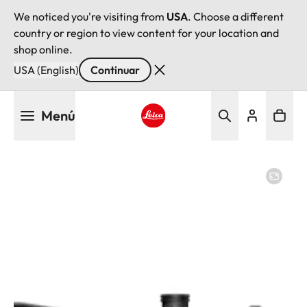
We noticed you're visiting from
USA
. Choose a different
country or region to view content for your location and
shop online.
USA (English)
Continuar
Pasar
Menú
al
contenido
Leica logo - Home
principal