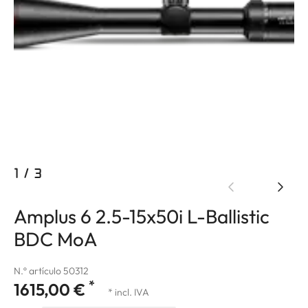
1
/
3
Amplus 6 2.5-15x50i L-Ballistic
BDC MoA
N.º artículo 50312
*
1615,00 €
* incl. IVA