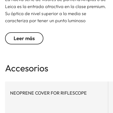
Leica es la entrada atractiva en la clase premium.
Su óptica de nivel superior a la media se
caracteriza por tener un punto luminoso
extremadamente pequeño, zoom 6x y una gran
pupila de salida. Su robusta construcción
Leer más
predestina a Leica Amplus 6 a un uso sin
concesiones en cualquier terreno, incluso en las
condiciones meteorológicas más adversas. El
tacto de alta calidad de los elementos funcionales
Accesorios
garantiza un manejo seguro y flexible en el
momento crucial.
NEOPRENE COVER FOR RIFLESCOPE