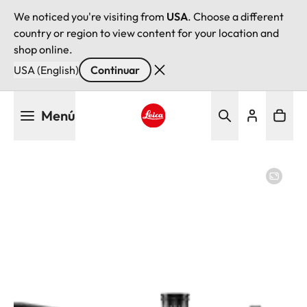
We noticed you're visiting from
USA
. Choose a different
country or region to view content for your location and
shop online.
USA (English)
Continuar
Pasar
Menú
al
contenido
Leica logo - Home
principal