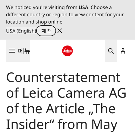
We noticed you're visiting from
USA
. Choose a
different country or region to view content for your
location and shop online.
USA (English)
계속
주
메뉴
요
콘
Leica logo - Home
텐
Counterstatement
츠
로
of Leica Camera AG
건
너
뛰
of the Article „The
기
Insider“ from May