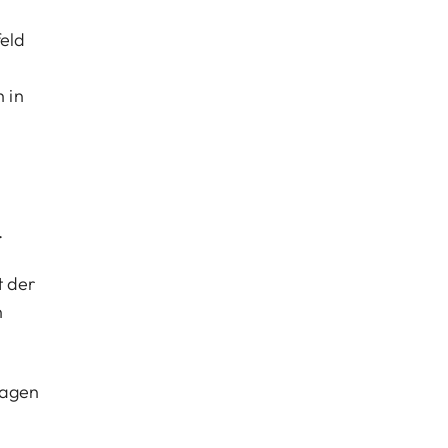
eld
 in
.
t der
n
sagen