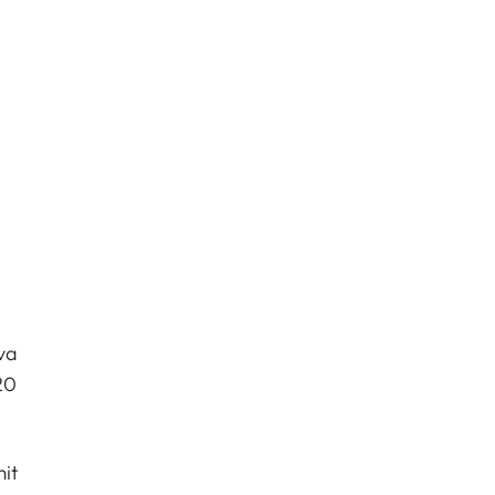
va
20
it