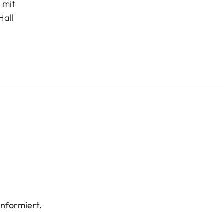
 mit
Hall
informiert.