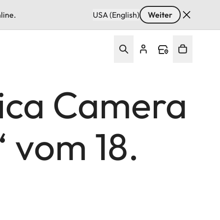
line.
USA (English)
Weiter
eica Camera
“ vom 18.