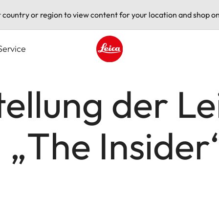
t country or region to view content for your location and shop on
Service
Leica logo - Home
ellung der L
l „The Insider