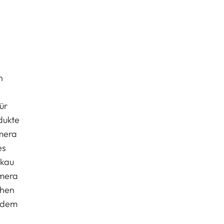
n
ür
odukte
amera
es
skau
amera
chen
n dem