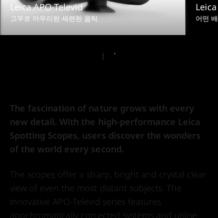
Leica APO-Televid
Leica
고무로 마무리된 세련된 옵틱
어떤 
The fascination of nature grows with every
new detail. With the high-performance Leica
Spotting Scopes, users discover the wonders
of the world every second.
The scopes offer a sharp, bright and crystal clear
view of even the most distant subjects. The
innovative APO-Televid series features
apochromatically corrected systems and utilise