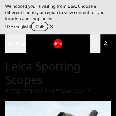
We noticed you're visiting from
USA
. Choose a
different country or region to view content for your
location and shop online.
USA (English)
계속
주
메뉴
요
콘
Leica logo - Home
텐
Leica Spotting
츠
로
Scopes
건
너
뛰
자연을 좀더 가까이서 만날수 있습니다.
기