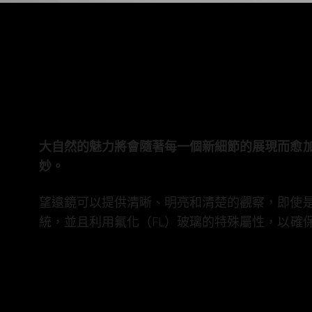
大自然的魅力將會隨著每一個新細節的展現而愈
妙。
望遠鏡可以提供清晰、明亮和清楚的觀察，即使是遙遠
統，並且利用氟化（FL）玻璃的特殊屬性，以確