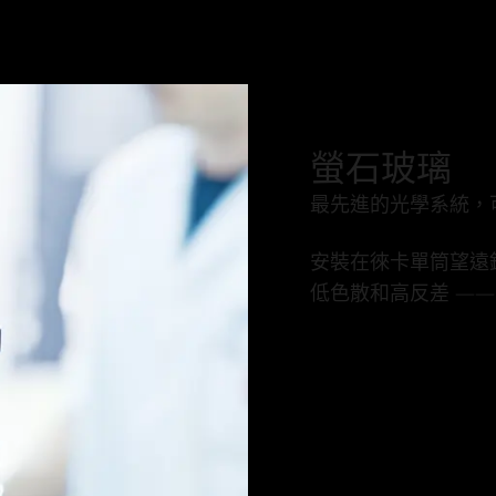
螢石玻璃
最先進的光學系統，
安裝在徠卡單筒望遠
低色散和高反差 —