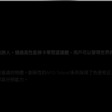
加迷人。通過高性能徠卡單筒望遠鏡，用戶可以發現世界
的物體。創新性的APO-Televid系列採用了色差校正
保高分辨能力。