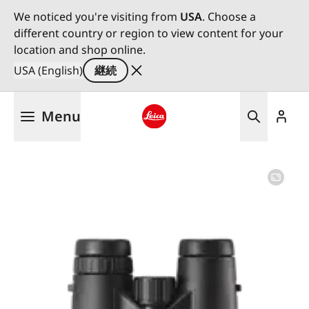
We noticed you're visiting from
USA
. Choose a
different country or region to view content for your
location and shop online.
USA (English)
継続
メ
Menu
イ
ン
Leica logo - Home
コ
ン
テ
ン
ツ
に
移
動