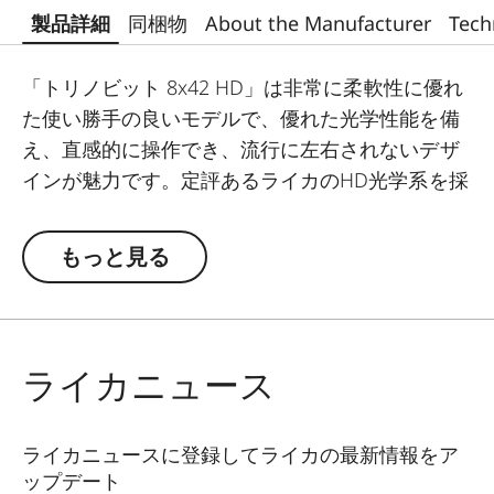
製品詳細
同梱物
About the Manufacturer
Tech
「トリノビット 8x42 HD」は非常に柔軟性に優れ
た使い勝手の良いモデルで、優れた光学性能を備
え、直感的に操作でき、流行に左右されないデザ
インが魅力です。定評あるライカのHD光学系を採
用し、光の優れた透過率、忠実な色再現性と高コ
ントラストの鮮明な見え味を実現しています。耐
もっと見る
久性に優れたラバー外装により、かなりの負荷が
かかる環境下でも優れた堅牢性を実現し、安定し
た確かなグリップ力を発揮します。
ライカニュース
ライカニュースに登録してライカの最新情報をア
ップデート