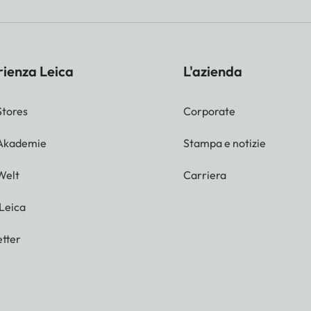
rienza Leica
L'azienda
Stores
Corporate
 Akademie
Stampa e notizie
Welt
Carriera
 Leica
tter