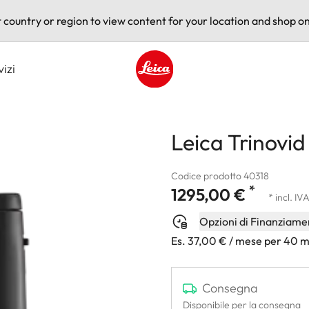
t country or region to view content for your location and shop on
vizi
Leica logo - Home
Leica Trinovi
Codice prodotto 40318
*
1295,00 €
* incl. IV
Opzioni di Finanziame
Es. 37,00 € / mese per 40 m
Consegna
Disponibile per la consegna