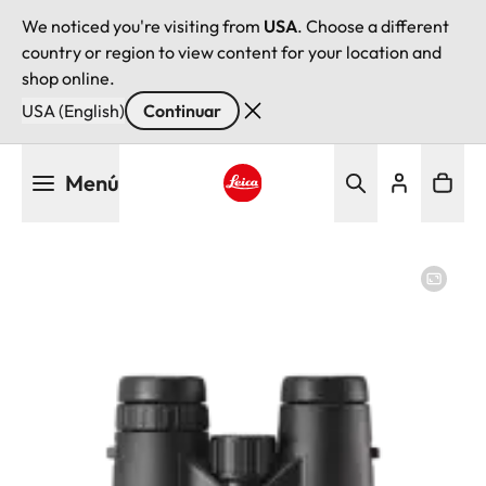
We noticed you're visiting from
USA
. Choose a different
country or region to view content for your location and
shop online.
USA (English)
Continuar
Pasar
Menú
al
contenido
Leica logo - Home
principal