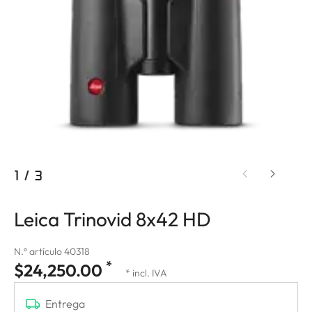
1
/
3
Leica Trinovid 8x42 HD
N.º artículo 40318
*
$24,250.00
* incl. IVA
Entrega