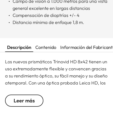
Campo de visión a 1.000 metros para una vista
general excelente en largas distancias
Compensación de dioptrías +/- 4
Distancia mínima de enfoque 1,8 m.
Descripción
Contenido
Información del Fabrican
Los nuevos prismáticos Trinovid HD 8x42 tienen un
uso extremadamente flexible y convencen gracias
a su rendimiento óptico, su fácil manejo y su diseño
atemporal. Con una óptica probada Leica HD, los
Trinovid HD ofrecen la combinación perfecta de
transmisión de luz moderna, colores neutros vivos y
Leer más
brillantes, contrastes y nitidez. Incorpora
protección contra golpes y cuenta con un agarre