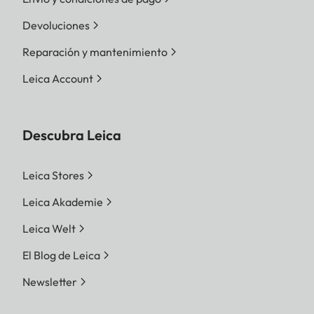
Diámetro de
42 mm
lente frontal
Devoluciones
Reparación y mantenimiento
Campo de
visión a 1000
372 ft /124 m
Leica Account
metros/yd
Rango de
Descubra Leica
enfoque de
aprox. 6 ft/1,8 m
cerca
Leica Stores
Transmisión de
Leica Akademie
90%
luz
Leica Welt
El Blog de Leica
Compensación
± 4
dióptrica
Newsletter
Resistente al
HDC® multicapa y