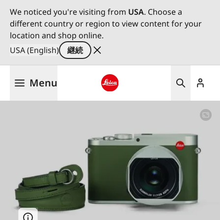
We noticed you're visiting from
USA
. Choose a
different country or region to view content for your
location and shop online.
USA (English)
継続
メ
Menu
イ
ン
Leica logo - Home
コ
ン
テ
ン
ツ
に
移
動