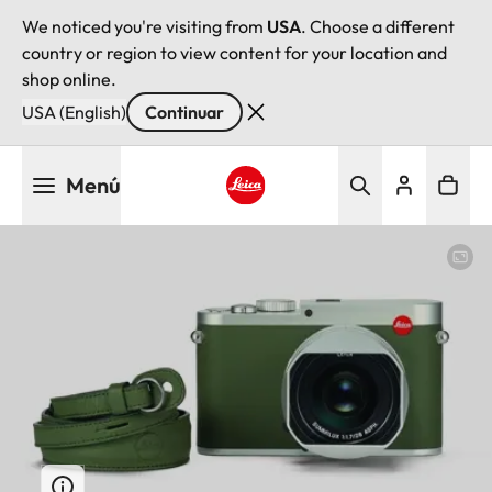
We noticed you're visiting from
USA
. Choose a different
country or region to view content for your location and
shop online.
USA (English)
Continuar
Pasar
Menú
al
contenido
Leica logo - Home
principal