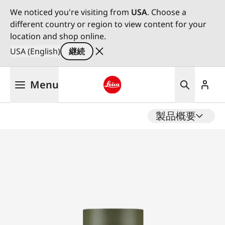
We noticed you're visiting from
USA
. Choose a
different country or region to view content for your
location and shop online.
USA (English)
継続
メ
Menu
イ
ン
Leica logo - Home
コ
製品概要
ン
テ
ン
ツ
に
移
動