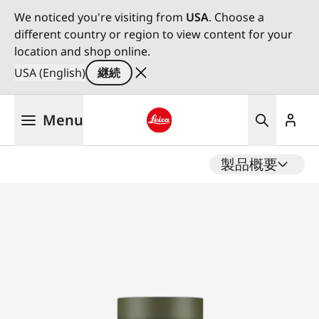
We noticed you're visiting from
USA
. Choose a
different country or region to view content for your
location and shop online.
USA (English)
継続
メ
Menu
イ
ン
Leica logo - Home
コ
製品概要
ン
テ
ン
ツ
に
移
動