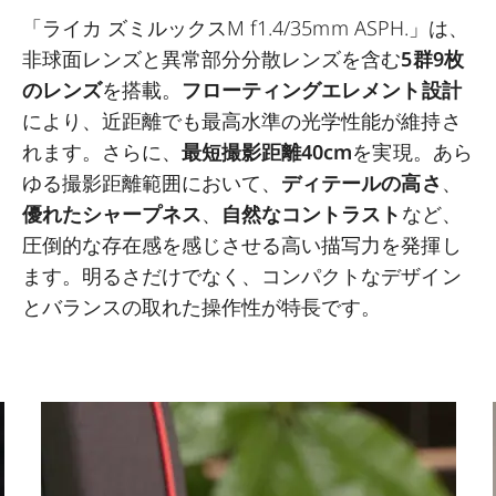
「ライカ ズミルックスM f1.4/35mm ASPH.」は、
非球面レンズと異常部分分散レンズを含む
5群9枚
のレンズ
を搭載。
フローティングエレメント設計
により、近距離でも最高水準の光学性能が維持さ
れます。さらに、
最短撮影距離40cm
を実現。あら
ゆる撮影距離範囲において、
ディテールの高さ
、
優れたシャープネス
、
自然なコントラスト
など、
圧倒的な存在感を感じさせる高い描写力を発揮し
ます。明るさだけでなく、コンパクトなデザイン
とバランスの取れた操作性が特長です。