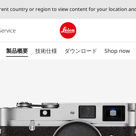
erent country or region to view content for your location an
Service
Leica logo - Home
製品概要
技術仕様
ダウンロード
Shop now