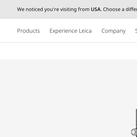
We noticed you're visiting from
USA
. Choose a diff
メ
イ
Products
Experience Leica
Company
ン
コ
ン
テ
ン
ツ
に
移
動