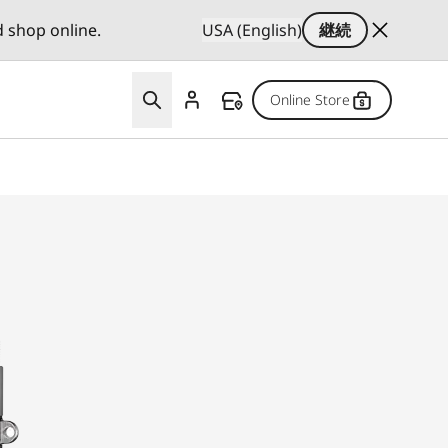
d shop online.
USA (English)
継続
Online Store