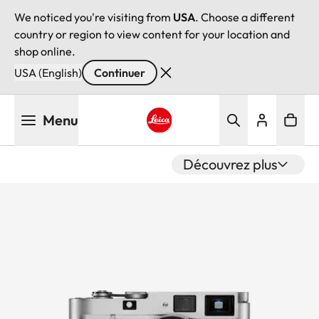
We noticed you're visiting from
USA
. Choose a different
country or region to view content for your location and
shop online.
USA (English)
Continuer
Aller
Menu
au
contenu
Leica logo - Home
principal
Découvrez plus