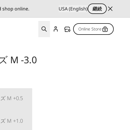
d shop online.
USA (English)
継続
Online Store
M -3.0
M +0.5
M +1.0