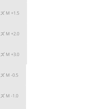
M +1.5
M +2.0
M +3.0
M -0.5
M -1.0