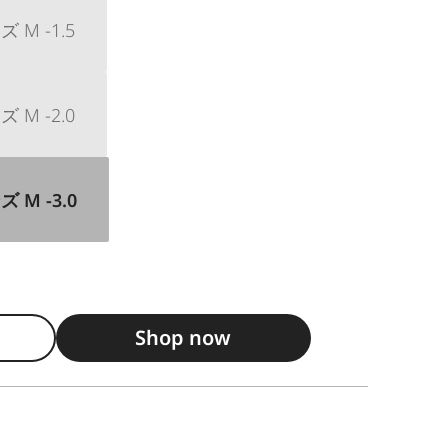
M -1.5
M -2.0
M -3.0
Shop now