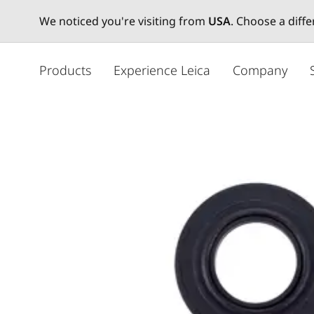
We noticed you're visiting from
USA
. Choose a diff
メ
イ
Products
Experience Leica
Company
ン
コ
ン
テ
ン
ツ
に
移
動