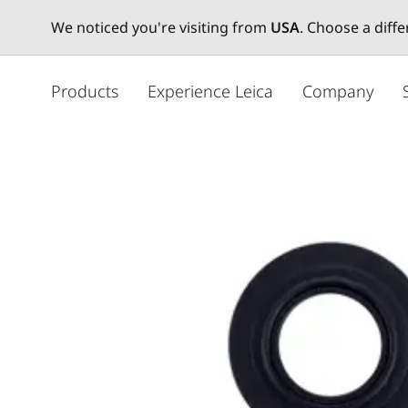
We noticed you're visiting from
USA
. Choose a diff
メ
イ
Products
Experience Leica
Company
ン
コ
ン
テ
ン
ツ
に
移
動