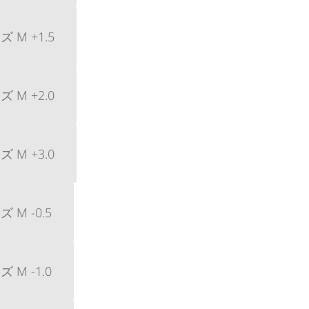
M +1.5
M +2.0
M +3.0
M -0.5
M -1.0