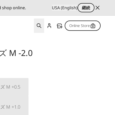
d shop online.
USA (English)
継続
Online Store
M -2.0
M +0.5
M +1.0