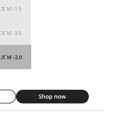
M -1.5
M -3.0
M -2.0
Shop now