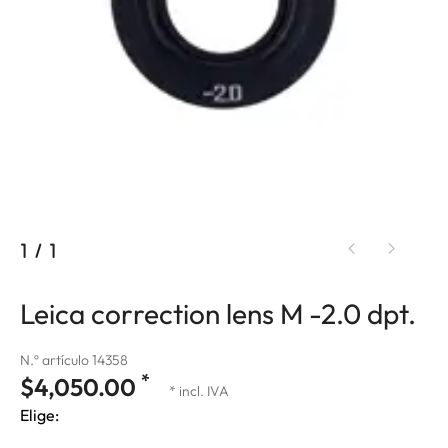
1
/
1
Leica correction lens M -2.0 dpt.
N.º artículo 14358
*
$4,050.00
* incl. IVA
Elige: