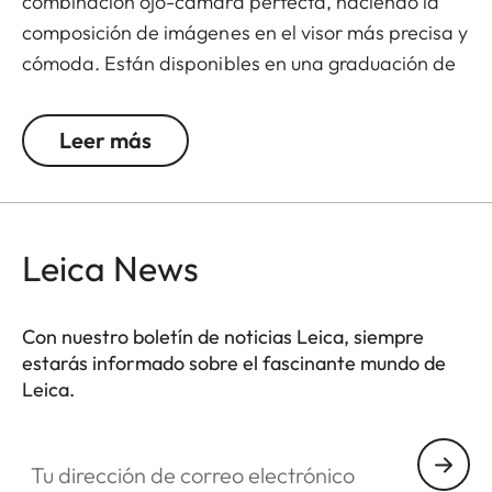
combinación ojo-cámara perfecta, haciendo la
composición de imágenes en el visor más precisa y
cómoda. Están disponibles en una graduación de
+/- 0,5, 1, 1,5, 2 y 3 dioptrías. Ten en cuenta que los
visores Leica M están programados por defecto en
Leer más
-0,5 dioptrías para garantizar una visión cómoda
a través del visor en distancias medias.
Leica News
Con nuestro boletín de noticias Leica, siempre
estarás informado sobre el fascinante mundo de
Leica.
Tu dirección de correo electrónico