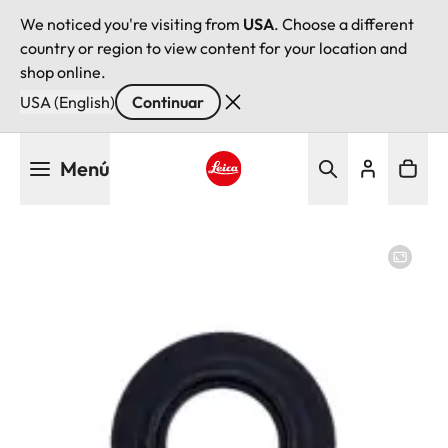
We noticed you're visiting from
USA
. Choose a different
country or region to view content for your location and
shop online.
USA (English)
Continuar
Pasar
Menú
al
contenido
Leica logo - Home
principal