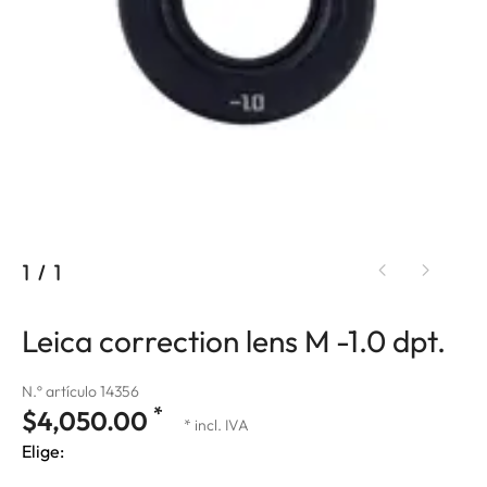
1
/
1
Leica correction lens M -1.0 dpt.
N.º artículo 14356
*
$4,050.00
* incl. IVA
Elige: