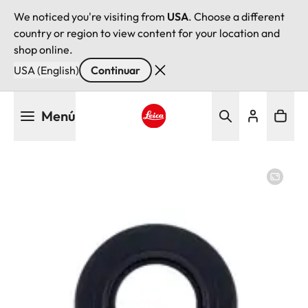
We noticed you're visiting from
USA
. Choose a different
country or region to view content for your location and
shop online.
USA (English)
Continuar
Pasar
Menú
al
contenido
Leica logo - Home
principal